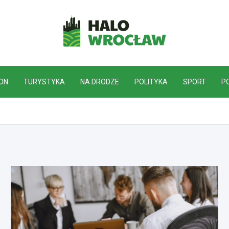
HaloWrocław.pl
ON
TURYSTYKA
NA DRODZE
POLITYKA
SPORT
P