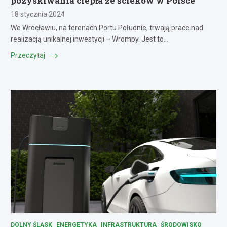
pozyskiwania ciepła ze ścieków w Polsce
18 stycznia 2024
We Wrocławiu, na terenach Portu Południe, trwają prace nad
realizacją unikalnej inwestycji – Wrompy. Jest to…
Przeczytaj
DOLNY ŚLĄSK
ENERGETYKA
INFRASTRUKTURA
ŚRODOWISKO