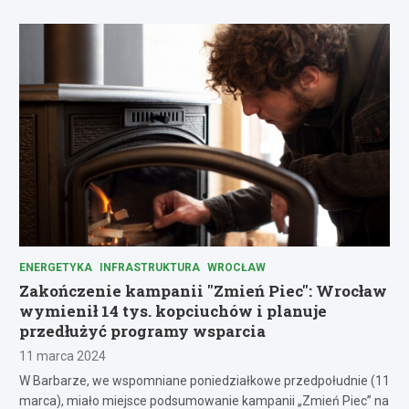
ENERGETYKA
INFRASTRUKTURA
WROCŁAW
Zakończenie kampanii "Zmień Piec": Wrocław
wymienił 14 tys. kopciuchów i planuje
przedłużyć programy wsparcia
11 marca 2024
W Barbarze, we wspomniane poniedziałkowe przedpołudnie (11
marca), miało miejsce podsumowanie kampanii „Zmień Piec” na