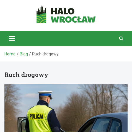
Skip
to
content
HaloWrocław.pl
Home
Blog
Ruch drogowy
Ruch drogowy