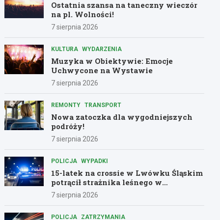
Ostatnia szansa na taneczny wieczór
na pl. Wolności!
7 sierpnia 2026
KULTURA
WYDARZENIA
Muzyka w Obiektywie: Emocje
Uchwycone na Wystawie
7 sierpnia 2026
REMONTY
TRANSPORT
Nowa zatoczka dla wygodniejszych
podróży!
7 sierpnia 2026
POLICJA
WYPADKI
15-latek na crossie w Lwówku Śląskim
potrącił strażnika leśnego w
dramatycznej ucieczce przed policją
7 sierpnia 2026
POLICJA
ZATRZYMANIA