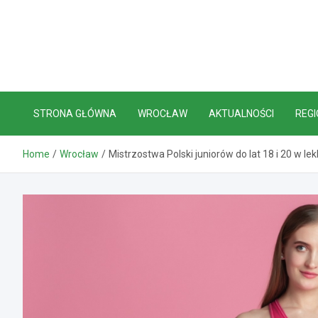
Skip
to
content
STRONA GŁÓWNA
WROCŁAW
AKTUALNOŚCI
REGI
Home
Wrocław
Mistrzostwa Polski juniorów do lat 18 i 20 w 