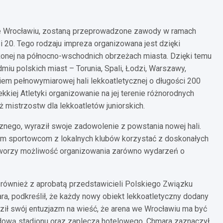
we Wrocławiu, zostaną przeprowadzone zawody w ramach
i 20. Tego rodzaju impreza organizowana jest dzięki
żonej na północno-wschodnich obrzeżach miasta. Dzięki temu
iu polskich miast – Torunia, Spali, Łodzi, Warszawy,
em pełnowymiarowej hali lekkoatletycznej o długości 200
kiej Atletyki organizowanie na jej terenie różnorodnych
mistrzostw dla lekkoatletów juniorskich.
nego, wyraził swoje zadowolenie z powstania nowej hali.
odym sportowcom z lokalnych klubów korzystać z doskonałych
tworzy możliwość organizowania zarówno wydarzeń o
 również z aprobatą przedstawicieli Polskiego Związku
ara, podkreślił, że każdy nowy obiekt lekkoatletyczny dodany
aził swój entuzjazm na wieść, że arena we Wrocławiu ma być
ową stadionu oraz zaplecza hotelowego. Chmara zaznaczył