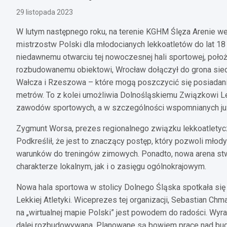
29 listopada 2023
W lutym następnego roku, na terenie KGHM Ślęza Arenie 
mistrzostw Polski dla młodocianych lekkoatletów do lat 18 
niedawnemu otwarciu tej nowoczesnej hali sportowej, poło
rozbudowanemu obiektowi, Wrocław dołączył do grona siedm
Wałcza i Rzeszowa – które mogą poszczycić się posiadani
metrów. To z kolei umożliwia Dolnośląskiemu Związkowi Lek
zawodów sportowych, a w szczególności wspomnianych już 
Zygmunt Worsa, prezes regionalnego związku lekkoatletycz
Podkreślił, że jest to znaczący postęp, który pozwoli mł
warunków do treningów zimowych. Ponadto, nowa arena s
charakterze lokalnym, jak i o zasięgu ogólnokrajowym.
Nowa hala sportowa w stolicy Dolnego Śląska spotkała się
Lekkiej Atletyki. Wiceprezes tej organizacji, Sebastian Chm
na „wirtualnej mapie Polski” jest powodem do radości. Wyr
dalej rozbudowywana. Planowane są bowiem prace nad bud