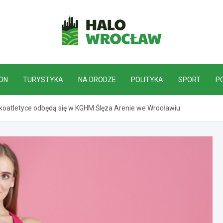
HaloWrocław.pl
ON
TURYSTYKA
NA DRODZE
POLITYKA
SPORT
P
lekkoatletyce odbędą się w KGHM Ślęza Arenie we Wrocławiu