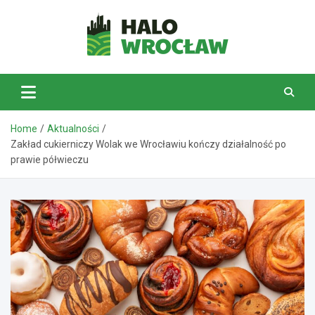
Skip
to
content
HaloWrocław.pl
Home
Aktualności
Zakład cukierniczy Wolak we Wrocławiu kończy działalność po
prawie półwieczu