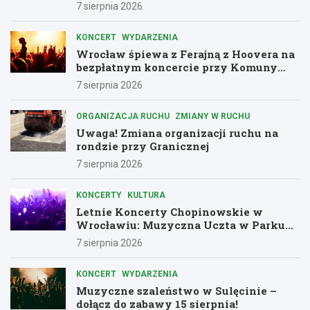
7 sierpnia 2026
KONCERT
WYDARZENIA
Wrocław śpiewa z Ferajną z Hoovera na
bezpłatnym koncercie przy Komuny
Paryskiej
7 sierpnia 2026
ORGANIZACJA RUCHU
ZMIANY W RUCHU
Uwaga! Zmiana organizacji ruchu na
rondzie przy Granicznej
7 sierpnia 2026
KONCERTY
KULTURA
Letnie Koncerty Chopinowskie w
Wrocławiu: Muzyczna Uczta w Parku
Południowym!
7 sierpnia 2026
KONCERT
WYDARZENIA
Muzyczne szaleństwo w Sulęcinie –
dołącz do zabawy 15 sierpnia!