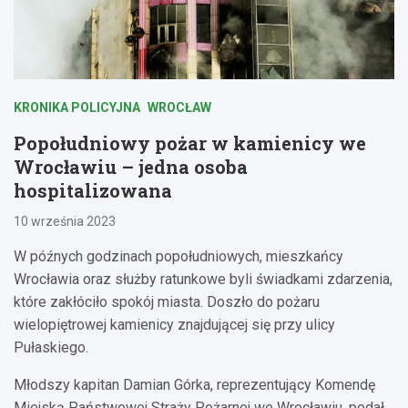
KRONIKA POLICYJNA
WROCŁAW
Popołudniowy pożar w kamienicy we
Wrocławiu – jedna osoba
hospitalizowana
10 września 2023
W późnych godzinach popołudniowych, mieszkańcy
Wrocławia oraz służby ratunkowe byli świadkami zdarzenia,
które zakłóciło spokój miasta. Doszło do pożaru
wielopiętrowej kamienicy znajdującej się przy ulicy
Pułaskiego.
Młodszy kapitan Damian Górka, reprezentujący Komendę
Miejską Państwowej Straży Pożarnej we Wrocławiu, podał