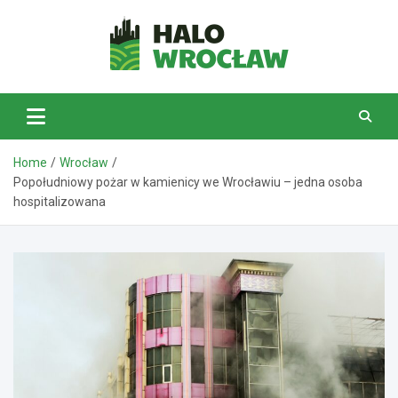
Skip
to
content
HaloWrocław.pl
Home
Wrocław
Popołudniowy pożar w kamienicy we Wrocławiu – jedna osoba
hospitalizowana