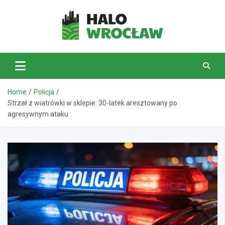
Skip
to
content
HaloWrocław.pl
Home
Policja
Strzał z wiatrówki w sklepie: 30-latek aresztowany po
agresywnym ataku