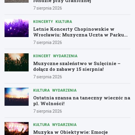
rondzie przy Granicznej
7 sierpnia 2026
KONCERTY
KULTURA
Letnie Koncerty Chopinowskie w
Wrocławiu: Muzyczna Uczta w Parku
Południowym!
7 sierpnia 2026
KONCERT
WYDARZENIA
Muzyczne szaleństwo w Sulęcinie –
dołącz do zabawy 15 sierpnia!
7 sierpnia 2026
KULTURA
WYDARZENIA
Ostatnia szansa na taneczny wieczór na
pl. Wolności!
7 sierpnia 2026
KULTURA
WYDARZENIA
Muzyka w Obiektywie: Emocje