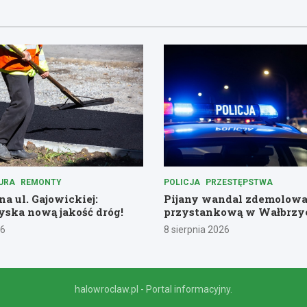
URA
REMONTY
POLICJA
PRZESTĘPSTWA
a ul. Gajowickiej:
Pijany wandal zdemolowa
ska nową jakość dróg!
przystankową w Wałbrzy
26
8 sierpnia 2026
halowroclaw.pl - Portal informacyjny.