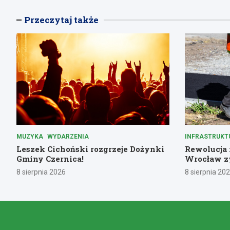
Przeczytaj także
MUZYKA
WYDARZENIA
INFRASTRUKT
Leszek Cichoński rozgrzeje Dożynki
Rewolucja n
Gminy Czernica!
Wrocław zy
8 sierpnia 2026
8 sierpnia 20