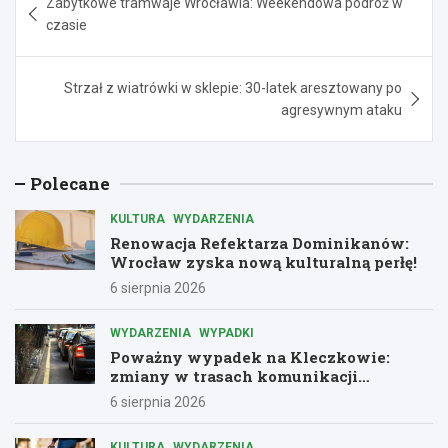
Zabytkowe tramwaje Wrocławia: Weekendowa podróż w
wpisu
czasie
Strzał z wiatrówki w sklepie: 30-latek aresztowany po
agresywnym ataku
Polecane
KULTURA
WYDARZENIA
Renowacja Refektarza Dominikanów:
Wrocław zyska nową kulturalną perłę!
6 sierpnia 2026
WYDARZENIA
WYPADKI
Poważny wypadek na Kleczkowie:
zmiany w trasach komunikacji
miejskiej
6 sierpnia 2026
KULTURA
WYDARZENIA