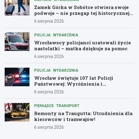
Zamek Górka w Sobótce otwiera swoje
podwoje – nie przegap tej historycznej
przygody!
6 sierpnia 2026
POLICJA
WYDARZENIA
Wrocławscy policjanci uratowali życie
nastolatki – matka dziękuje za pomoc
6 sierpnia 2026
POLICJA
WYDARZENIA
Wrocław świętuje 107 lat Policji
Państwowej: Wyróżnienia i
podziękowania dla bohaterów służby
6 sierpnia 2026
PIENIĄDZE
TRANSPORT
Remonty na Traugutta: Utrudnienia dla
kierowców i tramwajów!
6 sierpnia 2026