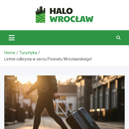
Skip
to
content
HaloWrocław.pl
Home
Turystyka
Letnie odkrycia w sercu Powiatu Wrocławskiego!