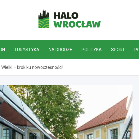
HaloWrocław.pl
ON
TURYSTYKA
NA DRODZE
POLITYKA
SPORT
P
Wielki – krok ku nowoczesności!