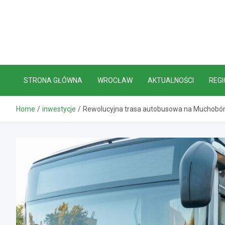
Skip
to
content
STRONA GŁÓWNA
WROCŁAW
AKTUALNOŚCI
REGI
Home
inwestycje
Rewolucyjna trasa autobusowa na Muchobór 