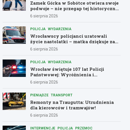
Zamek Górka w Sobótce otwiera swoje
podwoje – nie przegap tej historycznej
przygody!
6 sierpnia 2026
POLICJA
WYDARZENIA
Wrocławscy policjanci uratowali
życie nastolatki – matka dziękuje za
pomoc
6 sierpnia 2026
POLICJA
WYDARZENIA
Wrocław świętuje 107 lat Policji
Państwowej: Wyróżnienia i
podziękowania dla bohaterów służby
6 sierpnia 2026
PIENIĄDZE
TRANSPORT
Remonty na Traugutta: Utrudnienia
dla kierowców i tramwajów!
6 sierpnia 2026
INTERWENCJE
POLICJA
PRZEMOC