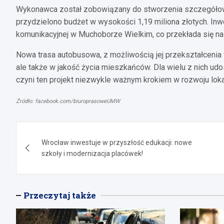
Wykonawca został zobowiązany do stworzenia szczegółowej 
przydzielono budżet w wysokości 1,19 miliona złotych. In
komunikacyjnej w Muchoborze Wielkim, co przekłada się n
Nowa trasa autobusowa, z możliwością jej przekształcenia w 
ale także w jakość życia mieszkańców. Dla wielu z nich udo
czyni ten projekt niezwykle ważnym krokiem w rozwoju loka
Źródło: facebook.com/biuroprasoweUMW
Nawigacja
Wrocław inwestuje w przyszłość edukacji: nowe
wpisu
szkoły i modernizacja placówek!
Przeczytaj także