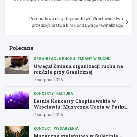
Przebudowa ulicy Reymonta we Wrocławiu: Dwa
przedsiębiorstwa biorą pod uwagę rewitalizację
Polecane
ORGANIZACJA RUCHU
ZMIANY W RUCHU
Uwaga! Zmiana organizacji ruchu na
rondzie przy Granicznej
7 sierpnia 2026
KONCERTY
KULTURA
Letnie Koncerty Chopinowskie w
Wrocławiu: Muzyczna Uczta w Parku
Południowym!
7 sierpnia 2026
KONCERT
WYDARZENIA
Muzyczne szaleństwo w Sulęcinie –