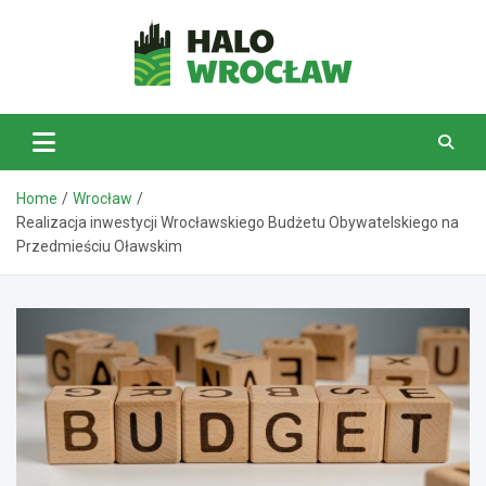
Skip
to
content
HaloWrocław.pl
Home
Wrocław
Realizacja inwestycji Wrocławskiego Budżetu Obywatelskiego na
Przedmieściu Oławskim