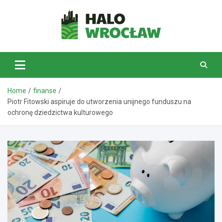
Skip
to
content
HaloWrocław.pl
Home
finanse
Piotr Fitowski aspiruje do utworzenia unijnego funduszu na
ochronę dziedzictwa kulturowego