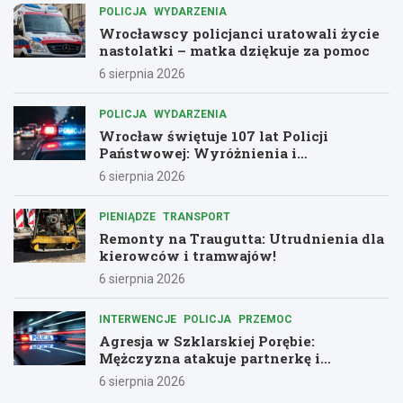
POLICJA
WYDARZENIA
Wrocławscy policjanci uratowali życie
nastolatki – matka dziękuje za pomoc
6 sierpnia 2026
POLICJA
WYDARZENIA
Wrocław świętuje 107 lat Policji
Państwowej: Wyróżnienia i
podziękowania dla bohaterów służby
6 sierpnia 2026
PIENIĄDZE
TRANSPORT
Remonty na Traugutta: Utrudnienia dla
kierowców i tramwajów!
6 sierpnia 2026
INTERWENCJE
POLICJA
PRZEMOC
Agresja w Szklarskiej Porębie:
Mężczyzna atakuje partnerkę i
policjantów butelką
6 sierpnia 2026