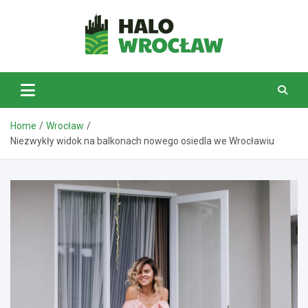
Skip
to
content
HaloWrocław.pl
Home
Wrocław
Niezwykły widok na balkonach nowego osiedla we Wrocławiu