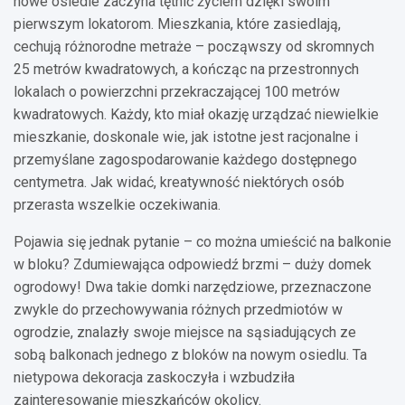
nowe osiedle zaczyna tętnić życiem dzięki swoim
pierwszym lokatorom. Mieszkania, które zasiedlają,
cechują różnorodne metraże – począwszy od skromnych
25 metrów kwadratowych, a kończąc na przestronnych
lokalach o powierzchni przekraczającej 100 metrów
kwadratowych. Każdy, kto miał okazję urządzać niewielkie
mieszkanie, doskonale wie, jak istotne jest racjonalne i
przemyślane zagospodarowanie każdego dostępnego
centymetra. Jak widać, kreatywność niektórych osób
przerasta wszelkie oczekiwania.
Pojawia się jednak pytanie – co można umieścić na balkonie
w bloku? Zdumiewająca odpowiedź brzmi – duży domek
ogrodowy! Dwa takie domki narzędziowe, przeznaczone
zwykle do przechowywania różnych przedmiotów w
ogrodzie, znalazły swoje miejsce na sąsiadujących ze
sobą balkonach jednego z bloków na nowym osiedlu. Ta
nietypowa dekoracja zaskoczyła i wzbudziła
zainteresowanie mieszkańców okolicy.