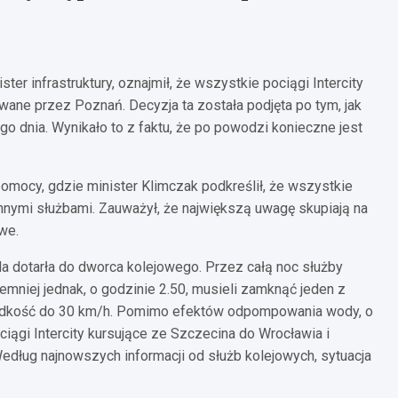
ter infrastruktury, oznajmił, że wszystkie pociągi Intercity
ane przez Poznań. Decyzja ta została podjęta po tym, jak
 dnia. Wynikało to z faktu, że po powodzi konieczne jest
mocy, gdzie minister Klimczak podkreślił, że wszystkie
innymi służbami. Zauważył, że największą uwagę skupiają na
we.
da dotarła do dworca kolejowego. Przez całą noc służby
iemniej jednak, o godzinie 2.50, musieli zamknąć jeden z
 prędkość do 30 km/h. Pomimo efektów odpompowania wody, o
ciągi Intercity kursujące ze Szczecina do Wrocławia i
edług najnowszych informacji od służb kolejowych, sytuacja