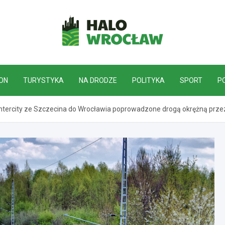
HaloWrocław.pl
ON
TURYSTYKA
NA DRODZE
POLITYKA
SPORT
P
gi Intercity ze Szczecina do Wrocławia poprowadzone drogą okrężną pr