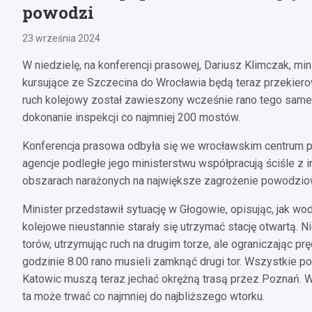
powodzi
23 września 2024
W niedzielę, na konferencji prasowej, Dariusz Klimczak, minis
kursujące ze Szczecina do Wrocławia będą teraz przekierow
ruch kolejowy został zawieszony wcześnie rano tego samego
dokonanie inspekcji co najmniej 200 mostów.
Konferencja prasowa odbyła się we wrocławskim centrum po
agencje podległe jego ministerstwu współpracują ściśle z 
obszarach narażonych na największe zagrożenie powodzio
Minister przedstawił sytuację w Głogowie, opisując, jak wo
kolejowe nieustannie starały się utrzymać stację otwartą. N
torów, utrzymując ruch na drugim torze, ale ograniczając
godzinie 8.00 rano musieli zamknąć drugi tor. Wszystkie po
Katowic muszą teraz jechać okrężną trasą przez Poznań. W
ta może trwać co najmniej do najbliższego wtorku.