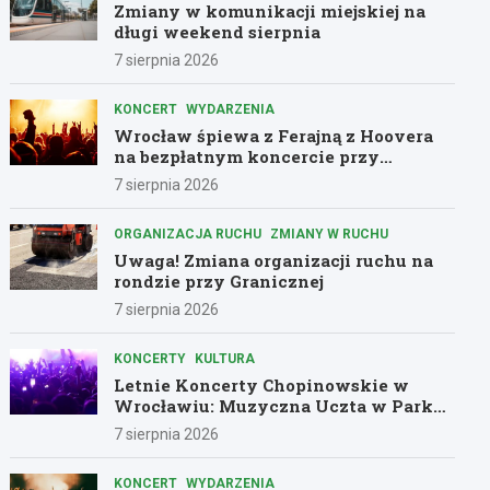
Zmiany w komunikacji miejskiej na
długi weekend sierpnia
7 sierpnia 2026
KONCERT
WYDARZENIA
Wrocław śpiewa z Ferajną z Hoovera
na bezpłatnym koncercie przy
Komuny Paryskiej
7 sierpnia 2026
ORGANIZACJA RUCHU
ZMIANY W RUCHU
Uwaga! Zmiana organizacji ruchu na
rondzie przy Granicznej
7 sierpnia 2026
KONCERTY
KULTURA
Letnie Koncerty Chopinowskie w
Wrocławiu: Muzyczna Uczta w Parku
Południowym!
7 sierpnia 2026
KONCERT
WYDARZENIA