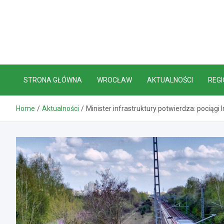
Skip
to
content
STRONA GŁÓWNA
WROCŁAW
AKTUALNOŚCI
REGI
Home
Aktualności
Minister infrastruktury potwierdza: pocią