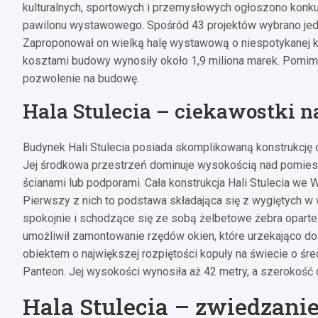
kulturalnych, sportowych i przemysłowych ogłoszono konku
pawilonu wystawowego. Spośród 43 projektów wybrano jeden
Zaproponował on wielką halę wystawową o niespotykanej k
kosztami budowy wynosiły około 1,9 miliona marek. Pomi
pozwolenie na budowę.
Hala Stulecia – ciekawostki n
Budynek Hali Stulecia posiada skomplikowaną konstrukcję ce
Jej środkowa przestrzeń dominuje wysokością nad pomie
ścianami lub podporami. Cała konstrukcja Hali Stulecia we
Pierwszy z nich to podstawa składająca się z wygiętych w 
spokojnie i schodzące się ze sobą żelbetowe żebra oparte 
umożliwił zamontowanie rzędów okien, które urzekająco do
obiektem o największej rozpiętości kopuły na świecie o ś
Panteon. Jej wysokości wynosiła aż 42 metry, a szerokość
Hala Stulecia – zwiedzani