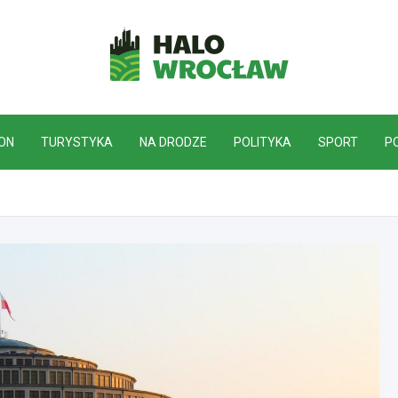
HaloWrocław.pl
ON
TURYSTYKA
NA DRODZE
POLITYKA
SPORT
P