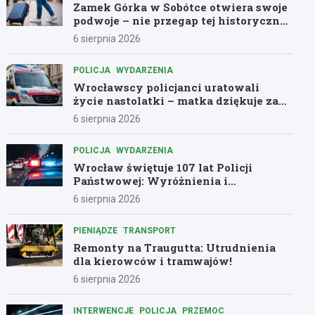
Zamek Górka w Sobótce otwiera swoje
podwoje – nie przegap tej historycznej
przygody!
6 sierpnia 2026
POLICJA
WYDARZENIA
Wrocławscy policjanci uratowali
życie nastolatki – matka dziękuje za
pomoc
6 sierpnia 2026
POLICJA
WYDARZENIA
Wrocław świętuje 107 lat Policji
Państwowej: Wyróżnienia i
podziękowania dla bohaterów służby
6 sierpnia 2026
PIENIĄDZE
TRANSPORT
Remonty na Traugutta: Utrudnienia
dla kierowców i tramwajów!
6 sierpnia 2026
INTERWENCJE
POLICJA
PRZEMOC