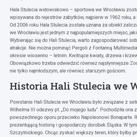
Hala Stulecia widowiskowo – sportowa we Wrocławiu zosta
wpisywana do rejestrów zabytków, najpierw w 1962 roku, a
Od 2006 roku Hala Stulecia została uznana za obiekt zalic
we Wrocławiu jest jednym z najpopularniejszych miejsc, jak
Wybierając się do Hali Stulecia, warto zagospodarować sobi
atrakcje. Nie można pominąć Pergoli z Fontanną Multimedial
okresie wiosenno – letnim. Kwitnące kwiaty, drzewa i krz
Obowiązkowo trzeba odwiedzić również najsłynniejsze Zo
nie tylko najmłodszym, ale również starszym gościom.
Historia Hali Stulecia we
Powstanie Hali Stulecia we Wrocławiu było związane z set
Wilhelma III odezwy pt. „Do mojego ludu”. Pochodziła ona
powszechnego oporu przeciwko Napoleonowi Bonaparte. R
prezentującą historię i gospodarczy dorobek Śląska. W tym
Szczytnickiego. Chcąc zyskać większy teren, który byłby 