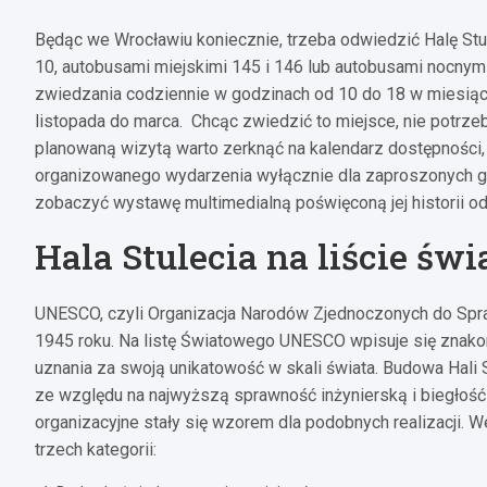
Będąc we Wrocławiu koniecznie, trzeba odwiedzić Halę Stu
10, autobusami miejskimi 145 i 146 lub autobusami nocnymi 
zwiedzania codziennie w godzinach od 10 do 18 w miesiąca
listopada do marca. Chcąc zwiedzić to miejsce, nie potrze
planowaną wizytą warto zerknąć na kalendarz dostępnośc
organizowanego wydarzenia wyłącznie dla zaproszonych goś
zobaczyć wystawę multimedialną poświęconą jej historii 
Hala Stulecia na liście ś
UNESCO, czyli Organizacja Narodów Zjednoczonych do Spraw
1945 roku. Na listę Światowego UNESCO wpisuje się znakom
uznania za swoją unikatowość w skali świata. Budowa Hal
ze względu na najwyższą sprawność inżynierską i biegłość
organizacyjne stały się wzorem dla podobnych realizacji. W
trzech kategorii: