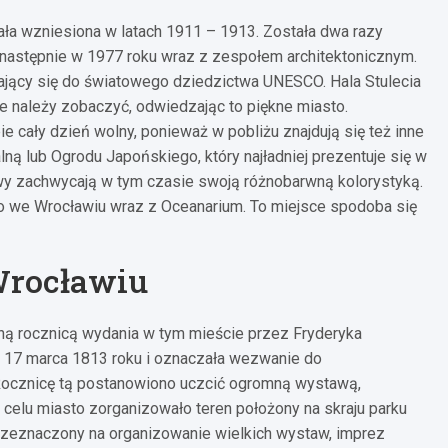
ła wzniesiona w latach 1911 – 1913. Została dwa razy
 następnie w 1977 roku wraz z zespołem architektonicznym.
zający się do światowego dziedzictwa UNESCO. Hala Stulecia
ie należy zobaczyć, odwiedzając to piękne miasto.
e cały dzień wolny, ponieważ w pobliżu znajdują się też inne
ną lub Ogrodu Japońskiego, który najładniej prezentuje się w
ewy zachwycają w tym czasie swoją różnobarwną kolorystyką.
o we Wrocławiu wraz z Oceanarium. To miejsce spodoba się
 Wrocławiu
ną rocznicą wydania w tym mieście przez Fryderyka
 z 17 marca 1813 roku i oznaczała wezwanie do
ocznicę tą postanowiono uczcić ogromną wystawą,
 celu miasto zorganizowało teren położony na skraju parku
przeznaczony na organizowanie wielkich wystaw, imprez