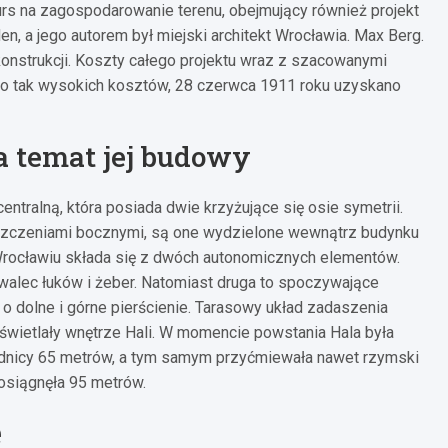
rs na zagospodarowanie terenu, obejmujący również projekt
, a jego autorem był miejski architekt Wrocławia. Max Berg.
onstrukcji. Koszty całego projektu wraz z szacowanymi
mo tak wysokich kosztów, 28 czerwca 1911 roku uzyskano
a temat jej budowy
ntralną, która posiada dwie krzyżujące się osie symetrii.
szczeniami bocznymi, są one wydzielone wewnątrz budynku
 Wrocławiu składa się z dwóch autonomicznych elementów.
walec łuków i żeber. Natomiast druga to spoczywające
o dolne i górne pierścienie. Tarasowy układ zadaszenia
świetlały wnętrze Hali. W momencie powstania Hala była
rednicy 65 metrów, a tym samym przyćmiewała nawet rzymski
 osiągnęła 95 metrów.
e