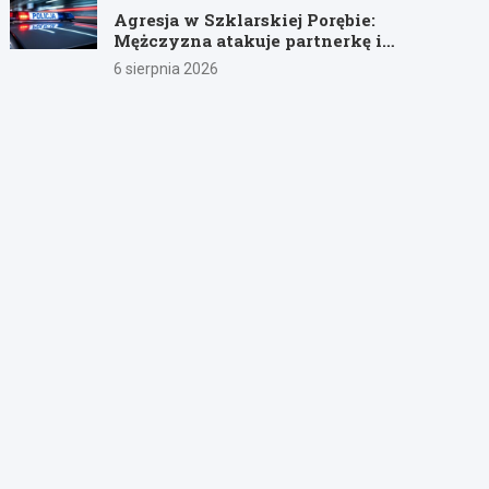
Agresja w Szklarskiej Porębie:
Mężczyzna atakuje partnerkę i
policjantów butelką
6 sierpnia 2026