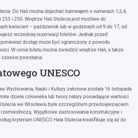
lecia. Do Hali można dojechać tramwajem o numerach 1,2,4,
253 i 255. Wnętrze Hali Stulecia jest możliwe do
ch kwiecień – październik lub w godzinach od 9 do 17, od
bujesz wcześniej rezerwacji biletów. Jednak przed
i, ponieważ dostęp może być ograniczony z powodu
ci. W cenie biletu można zwiedzić wnętrze Hali, a także
od czasów powstania.
wiatowego UNESCO
 Wychowania, Nauki i Kultury założona została 16 listopada
ite dzieła człowieka lub twory natury posiadające wartości
i Stulecia we Wrocławiu była szczególnym przedsięwzięciem
 rzemieślniczą. Wyjątkowe zastosowania konstrukcyjne i
edług kryterium UNESCO Hala Stulecia kwalifikuje się aż do