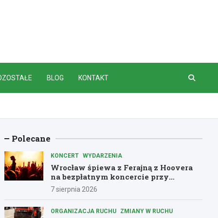
OZOSTAŁE
BLOG
KONTAKT
Polecane
KONCERT
WYDARZENIA
Wrocław śpiewa z Ferajną z Hoovera
na bezpłatnym koncercie przy
Komuny Paryskiej
7 sierpnia 2026
ORGANIZACJA RUCHU
ZMIANY W RUCHU