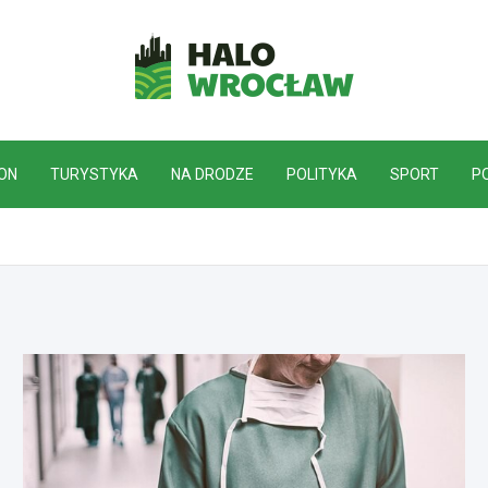
HaloWrocław.pl
ON
TURYSTYKA
NA DRODZE
POLITYKA
SPORT
P