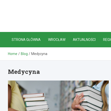
Skip
to
content
STRONA GŁÓWNA
WROCŁAW
AKTUALNOŚCI
REGI
Home
Blog
Medycyna
Medycyna