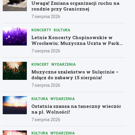
Uwaga! Zmiana organizacji ruchu na
rondzie przy Granicznej
7 sierpnia 2026
KONCERTY
KULTURA
Letnie Koncerty Chopinowskie w
Wrocławiu: Muzyczna Uczta w Parku
Południowym!
7 sierpnia 2026
KONCERT
WYDARZENIA
Muzyczne szaleństwo w Sulęcinie –
dołącz do zabawy 15 sierpnia!
7 sierpnia 2026
KULTURA
WYDARZENIA
Ostatnia szansa na taneczny wieczór
na pl. Wolności!
7 sierpnia 2026
KULTURA
WYDARZENIA