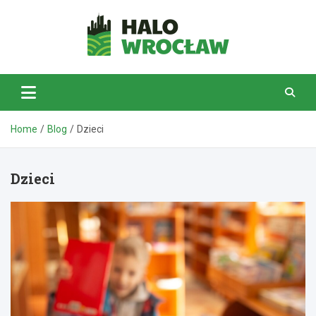
Skip
to
content
HaloWrocław.pl
Home
Blog
Dzieci
Dzieci