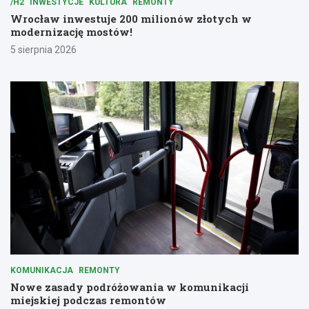
/H2
INWESTYCJE
KULTURA
REMONTY
Wrocław inwestuje 200 milionów złotych w
modernizację mostów!
5 sierpnia 2026
KOMUNIKACJA
REMONTY
Nowe zasady podróżowania w komunikacji
miejskiej podczas remontów