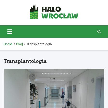
Skip
to
content
HaloWrocław.pl
Home
Blog
Transplantologia
Transplantologia