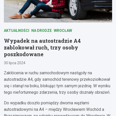
AKTUALNOŚCI
NA DRODZE
WROCŁAW
Wypadek na autostradzie A4
zablokował ruch, trzy osoby
poszkodowane
30 lipca 2024
Zakłócenia w ruchu samochodowym nastąpiły na
autostradzie A4, gdy samochód terenowy przekoziołkował
się i stanął na boku, blokując tym samym jezdnię. W wyniku
tego niefortunnego zdarzenia, trzy osoby doznały obrażeń.
Do wypadku doszło pomiędzy dwoma węzłami
autostradowymi na A4 – między Wrocławiem Wschód a
Brzezimierzem, na odcinku prowadzącym do Wrocławia. W