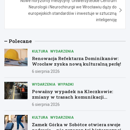
Nowe horyzonty medycyny: Uniwersyteckie Centrum
Neurologii i Neurochirurgii we Wrocławiu dąży do
europejskich standardów i inwestuje w sztuczną
inteligencję
Polecane
KULTURA
WYDARZENIA
Renowacja Refektarza Dominikanów:
Wrocław zyska nową kulturalną perłę!
6 sierpnia 2026
WYDARZENIA
WYPADKI
Poważny wypadek na Kleczkowie:
zmiany w trasach komunikacji
miejskiej
6 sierpnia 2026
KULTURA
WYDARZENIA
Zamek Górka w Sobótce otwiera swoje
podwoje – nie przegap tej historycznej