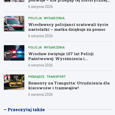
przygody!
6 sierpnia 2026
POLICJA
WYDARZENIA
Wrocławscy policjanci uratowali życie
nastolatki – matka dziękuje za pomoc
6 sierpnia 2026
POLICJA
WYDARZENIA
Wrocław świętuje 107 lat Policji
Państwowej: Wyróżnienia i
podziękowania dla bohaterów służby
6 sierpnia 2026
PIENIĄDZE
TRANSPORT
Remonty na Traugutta: Utrudnienia dla
kierowców i tramwajów!
6 sierpnia 2026
Przeczytaj także