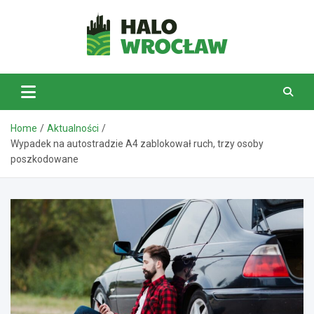
Skip
to
content
HaloWrocław.pl
Home
Aktualności
Wypadek na autostradzie A4 zablokował ruch, trzy osoby
poszkodowane