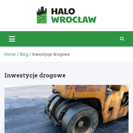
Skip
to
content
HaloWrocław.pl
Home
Blog
Inwestycje drogowe
Inwestycje drogowe