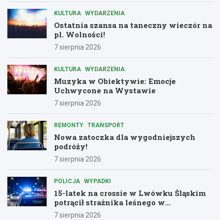
KULTURA
WYDARZENIA
Ostatnia szansa na taneczny wieczór na
pl. Wolności!
7 sierpnia 2026
KULTURA
WYDARZENIA
Muzyka w Obiektywie: Emocje
Uchwycone na Wystawie
7 sierpnia 2026
REMONTY
TRANSPORT
Nowa zatoczka dla wygodniejszych
podróży!
7 sierpnia 2026
POLICJA
WYPADKI
15-latek na crossie w Lwówku Śląskim
potrącił strażnika leśnego w
dramatycznej ucieczce przed policją
7 sierpnia 2026