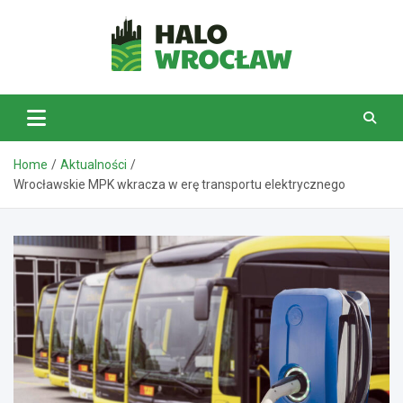
Skip
to
content
HaloWrocław.pl
Home
Aktualności
Wrocławskie MPK wkracza w erę transportu elektrycznego