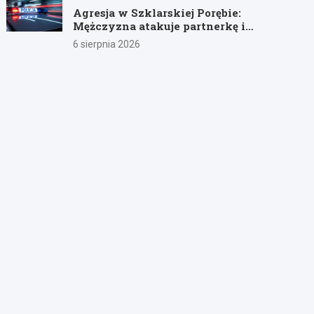
Agresja w Szklarskiej Porębie:
Mężczyzna atakuje partnerkę i
policjantów butelką
6 sierpnia 2026