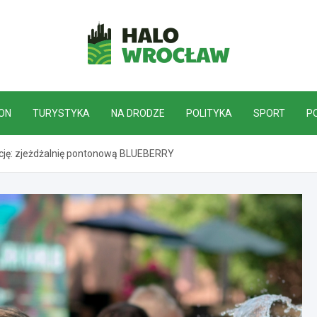
HaloWrocław.pl
ON
TURYSTYKA
NA DRODZE
POLITYKA
SPORT
P
cję: zjeżdżalnię pontonową BLUEBERRY