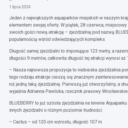
1 lipca 2024
Jeden z największych aquaparków miejskich w naszym kraj
elementem swojej oferty. W piątek, 28 czerwca, miejscowy 
swoich gości nową atrakcję – zjeżdżalnię pod nazwą BLUEBE
popularnością wśród odwiedzających kompleks.
Długość samej zjeżdżalni to imponujące 123 metry, a raze
długości 9 metrów, całkowita długość tej atrakcji wynosi aż
– Nasza najnowsza propozycja to niebieska zjeżdżalnia po
tego rodzaju atrakcje cieszą się znacznym zainteresowani
niż jedną taką zjeżdżalnię. Pierwszą już otworzyliśmy, a dru
wyjaśnia Adrianna Pawlicka, rzecznik prasowy Wrocławski
BLUEBERRY to już szósta zjeżdżalnia na terenie Aquaparku
innych zjeżdżalni o różnym poziomie trudności:
– Cactus – od 120 cm wzrostu, długość 107 m