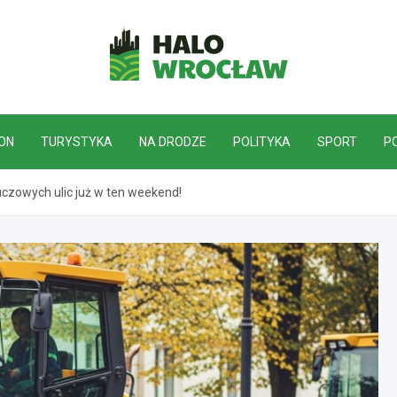
HaloWrocław.pl
ON
TURYSTYKA
NA DRODZE
POLITYKA
SPORT
P
zowych ulic już w ten weekend!