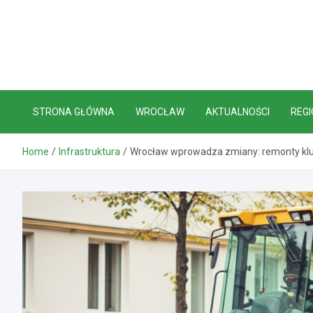
Skip
to
content
STRONA GŁÓWNA
WROCŁAW
AKTUALNOŚCI
REGI
Home
Infrastruktura
Wrocław wprowadza zmiany: remonty kluc