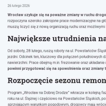
26 lutego 2026
Wrocław szykuje się na poważne zmiany w ruchu dro
rozpoczyna szeroko zakrojone prace modernizacyjne na głó
muszą liczyć się z nową organizacją ruchu oraz możliwymi u
Największe utrudnienia n
Od soboty, 28 lutego, ruszą roboty na ul. Powstańców Ślą
jezdni. Odcinek ten, kluczowy dla połączeń południowych d
nawierzchni. Prace obejmą m.in. frezowanie oraz układanie 
powinni przygotować się na spowolnienia oraz zmiany t
Rozpoczęcie sezonu remo
Program „Wrocław na Dobrej Drodze” wkracza w kolejną faz
roku na ul. Ślężnej i częściowo na Powstańców Śląskich, p
sprzyjającym warunkom pogodowym, drogowcy mają wrócić 