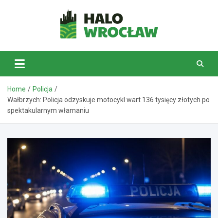
Skip
to
content
HaloWrocław.pl
Home
Policja
Wałbrzych: Policja odzyskuje motocykl wart 136 tysięcy złotych po
spektakularnym włamaniu