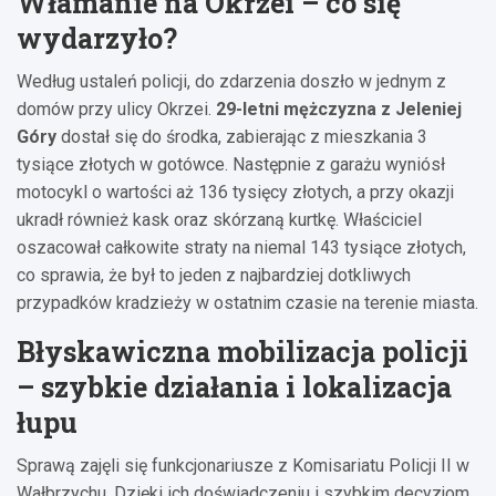
Włamanie na Okrzei – co się
wydarzyło?
Według ustaleń policji, do zdarzenia doszło w jednym z
domów przy ulicy Okrzei.
29-letni mężczyzna z Jeleniej
Góry
dostał się do środka, zabierając z mieszkania 3
tysiące złotych w gotówce. Następnie z garażu wyniósł
motocykl o wartości aż 136 tysięcy złotych, a przy okazji
ukradł również kask oraz skórzaną kurtkę. Właściciel
oszacował całkowite straty na niemal 143 tysiące złotych,
co sprawia, że był to jeden z najbardziej dotkliwych
przypadków kradzieży w ostatnim czasie na terenie miasta.
Błyskawiczna mobilizacja policji
– szybkie działania i lokalizacja
łupu
Sprawą zajęli się funkcjonariusze z Komisariatu Policji II w
Wałbrzychu. Dzięki ich doświadczeniu i szybkim decyzjom