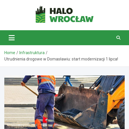
Skip
to
content
HaloWrocław.pl
Home
Infrastruktura
Utrudnienia drogowe w Domasławiu: start modernizacji 1 lipca!