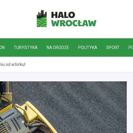
HaloWrocław.pl
ON
TURYSTYKA
NA DRODZE
POLITYKA
SPORT
P
iu od wtorku!