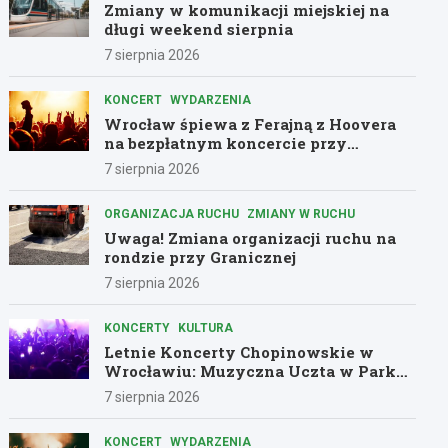
Zmiany w komunikacji miejskiej na
długi weekend sierpnia
7 sierpnia 2026
KONCERT
WYDARZENIA
Wrocław śpiewa z Ferajną z Hoovera
na bezpłatnym koncercie przy
Komuny Paryskiej
7 sierpnia 2026
ORGANIZACJA RUCHU
ZMIANY W RUCHU
Uwaga! Zmiana organizacji ruchu na
rondzie przy Granicznej
7 sierpnia 2026
KONCERTY
KULTURA
Letnie Koncerty Chopinowskie w
Wrocławiu: Muzyczna Uczta w Parku
Południowym!
7 sierpnia 2026
KONCERT
WYDARZENIA