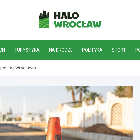
HaloWrocław.pl
ON
TURYSTYKA
NA DRODZE
POLITYKA
SPORT
P
 pobliżu Wrocławia