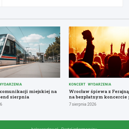
WYDARZENIA
KONCERT
WYDARZENIA
omunikacji miejskiej na
Wrocław śpiewa z Ferajną
end sierpnia
na bezpłatnym koncercie 
Komuny Paryskiej
26
7 sierpnia 2026