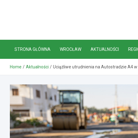
Skip
to
content
STRONA GŁÓWNA
WROCŁAW
AKTUALNOŚCI
REGI
Home
Aktualności
Uciążliwe utrudnienia na Autostradzie A4 w