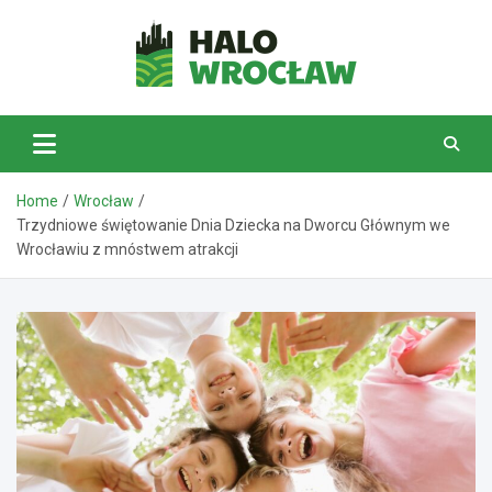
Skip
to
content
HaloWrocław.pl
Home
Wrocław
Trzydniowe świętowanie Dnia Dziecka na Dworcu Głównym we
Wrocławiu z mnóstwem atrakcji