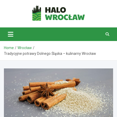
Skip
to
content
HaloWrocław.pl
Home
Wrocław
Tradycyjne potrawy Dolnego Śląska – kulinarny Wrocław