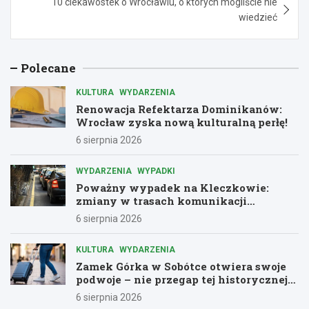
10 ciekawostek o Wrocławiu, o których mogliście nie
wiedzieć
Polecane
KULTURA
WYDARZENIA
Renowacja Refektarza Dominikanów:
Wrocław zyska nową kulturalną perłę!
6 sierpnia 2026
WYDARZENIA
WYPADKI
Poważny wypadek na Kleczkowie:
zmiany w trasach komunikacji
miejskiej
6 sierpnia 2026
KULTURA
WYDARZENIA
Zamek Górka w Sobótce otwiera swoje
podwoje – nie przegap tej historycznej
przygody!
6 sierpnia 2026