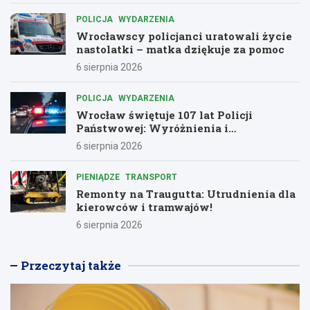
POLICJA
WYDARZENIA
Wrocławscy policjanci uratowali życie
nastolatki – matka dziękuje za pomoc
6 sierpnia 2026
POLICJA
WYDARZENIA
Wrocław świętuje 107 lat Policji
Państwowej: Wyróżnienia i
podziękowania dla bohaterów służby
6 sierpnia 2026
PIENIĄDZE
TRANSPORT
Remonty na Traugutta: Utrudnienia dla
kierowców i tramwajów!
6 sierpnia 2026
Przeczytaj także