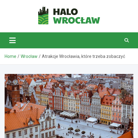
Skip
to
content
HaloWrocław.pl
Home
Wrocław
Atrakcje Wrocławia, które trzeba zobaczyć