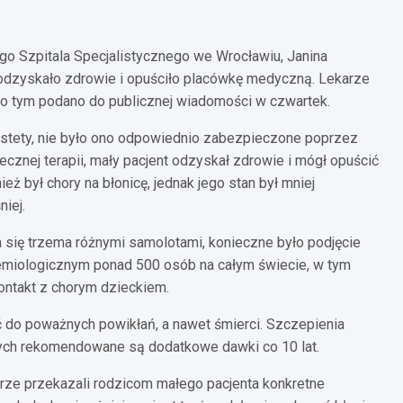
 Szpitala Specjalistycznego we Wrocławiu, Janina
ę, odzyskało zdrowie i opuściło placówkę medyczną. Lekarze
ę o tym podano do publicznej wiadomości w czwartek.
estety, nie było ono odpowiednio zabezpieczone poprzez
cznej terapii, mały pacjent odzyskał zdrowie i mógł opuścić
eż był chory na błonicę, jednak jego stan był mniej
iej.
a się trzema różnymi samolotami, konieczne było podjęcie
demiologicznym ponad 500 osób na całym świecie, w tym
ontakt z chorym dzieckiem.
ć do poważnych powikłań, a nawet śmierci. Szczepienia
ych rekomendowane są dodatkowe dawki co 10 lat.
karze przekazali rodzicom małego pacjenta konkretne