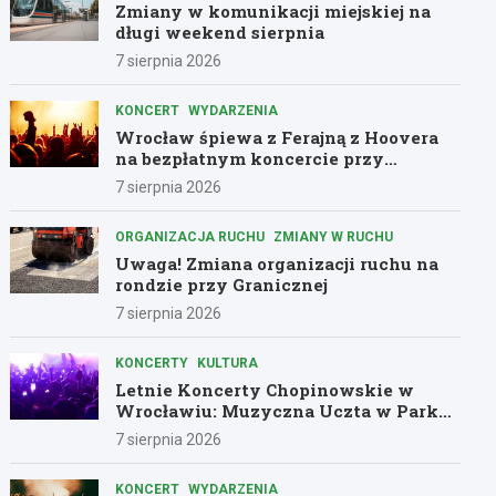
Zmiany w komunikacji miejskiej na
długi weekend sierpnia
7 sierpnia 2026
KONCERT
WYDARZENIA
Wrocław śpiewa z Ferajną z Hoovera
na bezpłatnym koncercie przy
Komuny Paryskiej
7 sierpnia 2026
ORGANIZACJA RUCHU
ZMIANY W RUCHU
Uwaga! Zmiana organizacji ruchu na
rondzie przy Granicznej
7 sierpnia 2026
KONCERTY
KULTURA
Letnie Koncerty Chopinowskie w
Wrocławiu: Muzyczna Uczta w Parku
Południowym!
7 sierpnia 2026
KONCERT
WYDARZENIA