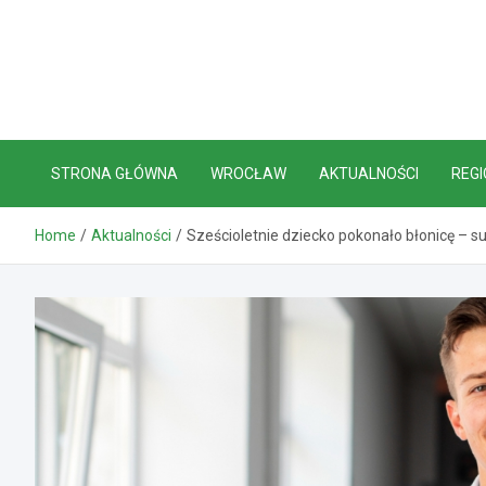
Skip
to
content
STRONA GŁÓWNA
WROCŁAW
AKTUALNOŚCI
REGI
Home
Aktualności
Sześcioletnie dziecko pokonało błonicę – s