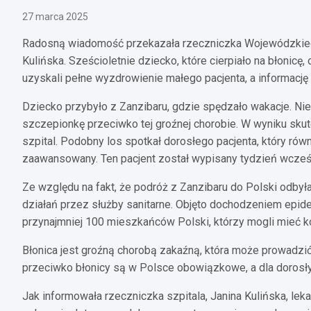
27 marca 2025
Radosną wiadomość przekazała rzeczniczka Wojewódzkiego
Kulińska. Sześcioletnie dziecko, które cierpiało na błonic
uzyskali pełne wyzdrowienie małego pacjenta, a informacj
Dziecko przybyło z Zanzibaru, gdzie spędzało wakacje. Ni
szczepionkę przeciwko tej groźnej chorobie. W wyniku skute
szpital. Podobny los spotkał dorosłego pacjenta, który równi
zaawansowany. Ten pacjent został wypisany tydzień wcześn
Ze względu na fakt, że podróż z Zanzibaru do Polski odbył
działań przez służby sanitarne. Objęto dochodzeniem epi
przynajmniej 100 mieszkańców Polski, którzy mogli mieć k
Błonica jest groźną chorobą zakaźną, która może prowadzi
przeciwko błonicy są w Polsce obowiązkowe, a dla dorosł
Jak informowała rzeczniczka szpitala, Janina Kulińska, le