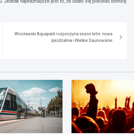
Jednak najważniejsze jest to, że udało się pokonać błonicę
Wrocławski Aquapark rozpoczyna sezon letni: nowa
zjeżdżalnia i Wielkie Saunowanie