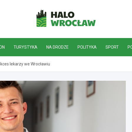
HaloWrocław.pl
ON
TURYSTYKA
NA DRODZE
POLITYKA
SPORT
P
ukces lekarzy we Wrocławiu