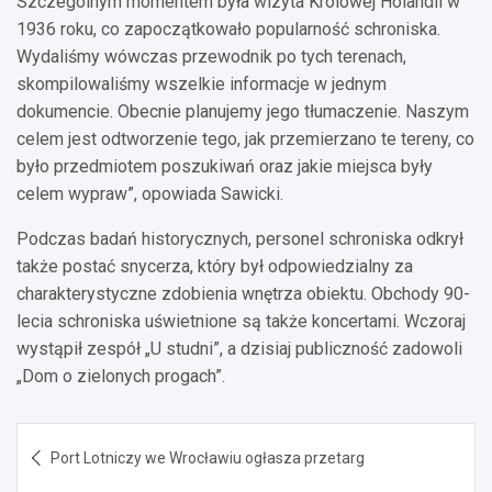
Szczególnym momentem była wizyta Królowej Holandii w
1936 roku, co zapoczątkowało popularność schroniska.
Wydaliśmy wówczas przewodnik po tych terenach,
skompilowaliśmy wszelkie informacje w jednym
dokumencie. Obecnie planujemy jego tłumaczenie. Naszym
celem jest odtworzenie tego, jak przemierzano te tereny, co
było przedmiotem poszukiwań oraz jakie miejsca były
celem wypraw”, opowiada Sawicki.
Podczas badań historycznych, personel schroniska odkrył
także postać snycerza, który był odpowiedzialny za
charakterystyczne zdobienia wnętrza obiektu. Obchody 90-
lecia schroniska uświetnione są także koncertami. Wczoraj
wystąpił zespół „U studni”, a dzisiaj publiczność zadowoli
„Dom o zielonych progach”.
Nawigacja
Port Lotniczy we Wrocławiu ogłasza przetarg
wpisu