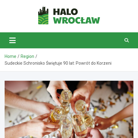
Skip
to
content
HaloWrocław.pl
Home
Region
Sudeckie Schronisko Świętuje 90 lat: Powrót do Korzeni