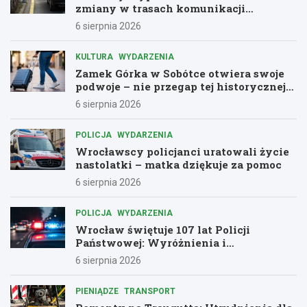
zmiany w trasach komunikacji
miejskiej
6 sierpnia 2026
KULTURA
WYDARZENIA
Zamek Górka w Sobótce otwiera swoje
podwoje – nie przegap tej historycznej
przygody!
6 sierpnia 2026
POLICJA
WYDARZENIA
Wrocławscy policjanci uratowali życie
nastolatki – matka dziękuje za pomoc
6 sierpnia 2026
POLICJA
WYDARZENIA
Wrocław świętuje 107 lat Policji
Państwowej: Wyróżnienia i
podziękowania dla bohaterów służby
6 sierpnia 2026
PIENIĄDZE
TRANSPORT