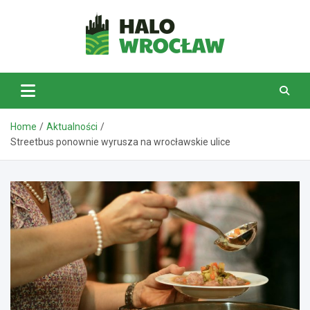
Skip
to
content
HaloWrocław.pl
Home
Aktualności
Streetbus ponownie wyrusza na wrocławskie ulice