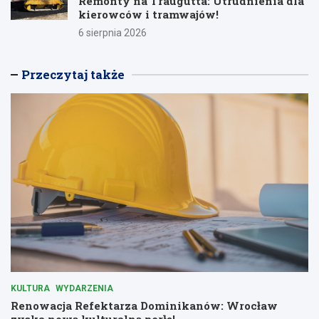
Remonty na Traugutta: Utrudnienia dla
kierowców i tramwajów!
6 sierpnia 2026
Przeczytaj także
KULTURA
WYDARZENIA
Renowacja Refektarza Dominikanów: Wrocław
zyska nową kulturalną perłę!