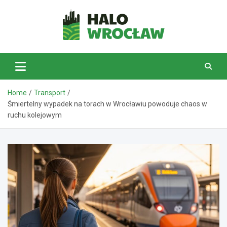
Skip
to
content
HaloWrocław.pl
Home
Transport
Śmiertelny wypadek na torach w Wrocławiu powoduje chaos w
ruchu kolejowym