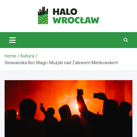
Skip
to
content
HaloWrocław.pl
Home
Kultura
Słowiańska Noc Magii i Muzyki nad Zalewem Mietkowskim!