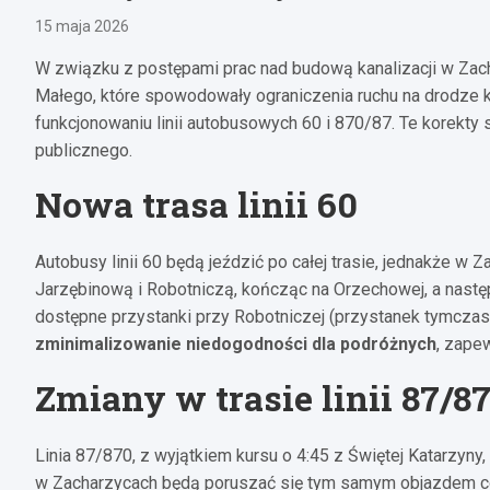
15 maja 2026
W związku z postępami prac nad budową kanalizacji w Zac
Małego, które spowodowały ograniczenia ruchu na drodze k
funkcjonowaniu linii autobusowych 60 i 870/87. Te korekty
publicznego.
Nowa trasa linii 60
Autobusy linii 60 będą jeździć po całej trasie, jednakże w
Jarzębinową i Robotniczą, kończąc na Orzechowej, a następ
dostępne przystanki przy Robotniczej (przystanek tymcza
zminimalizowanie niedogodności dla podróżnych
, zapew
Zmiany w trasie linii 87/8
Linia 87/870, z wyjątkiem kursu o 4:45 z Świętej Katarzyn
w Zacharzycach będą poruszać się tym samym objazdem co 