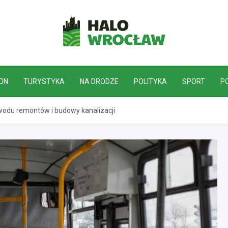
HaloWrocław.pl
ON
TURYSTYKA
NA DRODZE
POLITYKA
SPORT
P
odu remontów i budowy kanalizacji