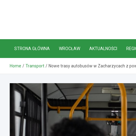
Skip
to
content
STRONA GŁÓWNA
WROCŁAW
AKTUALNOŚCI
REGI
Home
Transport
Nowe trasy autobusów w Zacharzycach z pow