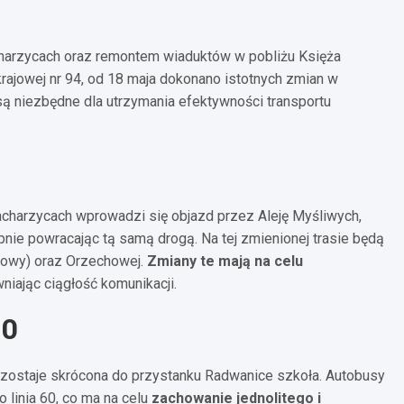
harzycach oraz remontem wiaduktów w pobliżu Księża
rajowej nr 94, od 18 maja dokonano istotnych zmian w
 są niezbędne dla utrzymania efektywności transportu
 Zacharzycach wprowadzi się objazd przez Aleję Myśliwych,
nie powracając tą samą drogą. Na tej zmienionej trasie będą
sowy) oraz Orzechowej.
Zmiany te mają na celu
niając ciągłość komunikacji.
70
y, zostaje skrócona do przystanku Radwanice szkoła. Autobusy
linia 60, co ma na celu
zachowanie jednolitego i