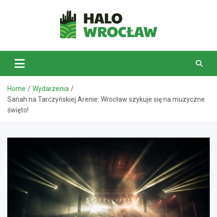
Skip
to
content
HaloWrocław.pl
Home
Wydarzenia
Sanah na Tarczyńskiej Arenie: Wrocław szykuje się na muzyczne
święto!