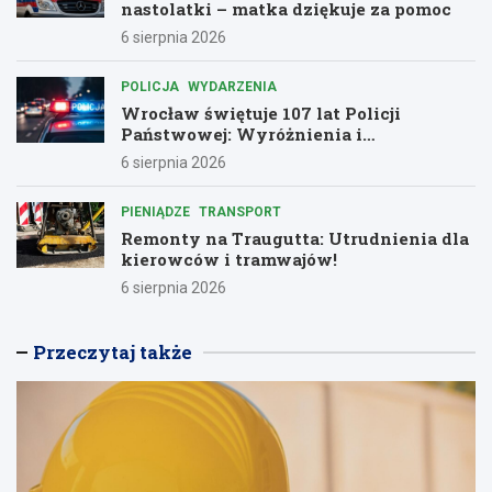
nastolatki – matka dziękuje za pomoc
6 sierpnia 2026
POLICJA
WYDARZENIA
Wrocław świętuje 107 lat Policji
Państwowej: Wyróżnienia i
podziękowania dla bohaterów służby
6 sierpnia 2026
PIENIĄDZE
TRANSPORT
Remonty na Traugutta: Utrudnienia dla
kierowców i tramwajów!
6 sierpnia 2026
Przeczytaj także