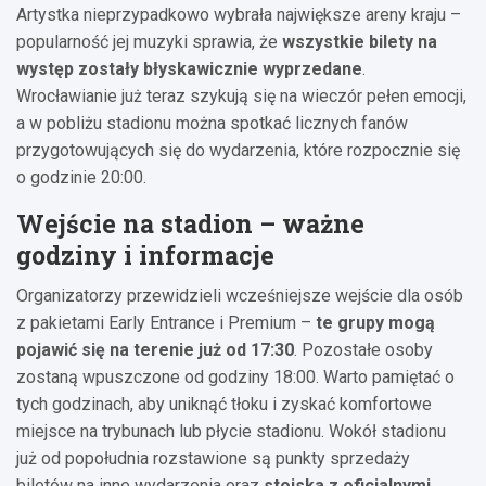
Artystka nieprzypadkowo wybrała największe areny kraju –
popularność jej muzyki sprawia, że
wszystkie bilety na
występ zostały błyskawicznie wyprzedane
.
Wrocławianie już teraz szykują się na wieczór pełen emocji,
a w pobliżu stadionu można spotkać licznych fanów
przygotowujących się do wydarzenia, które rozpocznie się
o godzinie 20:00.
Wejście na stadion – ważne
godziny i informacje
Organizatorzy przewidzieli wcześniejsze wejście dla osób
z pakietami Early Entrance i Premium –
te grupy mogą
pojawić się na terenie już od 17:30
. Pozostałe osoby
zostaną wpuszczone od godziny 18:00. Warto pamiętać o
tych godzinach, aby uniknąć tłoku i zyskać komfortowe
miejsce na trybunach lub płycie stadionu. Wokół stadionu
już od popołudnia rozstawione są punkty sprzedaży
biletów na inne wydarzenia oraz
stoiska z oficjalnymi