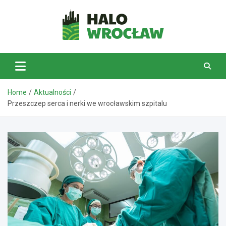
Skip
to
content
HaloWrocław.pl
Home
Aktualności
Przeszczep serca i nerki we wrocławskim szpitalu