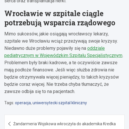
serca oraz transplantacja nerki.
Wrocławie w szpitale ciągle
potrzebują wsparcia rządowego
Mimo sukcesów, jakie osiągają wrocławscy lekarzy,
szpitale we Wrocławiu wciąż przeżywają swoje kryzysy.
Niedawno duże problemy pojawiły się na
oddziale
pediatrycznym w Wojewódzkim Szpitalu Specjalistycznym
.
Problemem były braki kadrowe, a te oczywiście zawsze
mają podłoże finansowe. Jeśli więc służba zdrowia nie
będzie otrzymywała więcej pieniędzy, to takich kryzysów
będzie coraz więcej. Nie trzeba chyba tłumaczyć, że
zawsze odbija się to na pacjentach.
Tags:
operacja
,
uniwersytecki szpital kliniczny
Nawigacja
Żandarmeria Wojskowa wkroczyła do akademika Kredka
wpisu