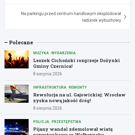
Na parkingu przed centrum handlowym eksplodował
ładunek wybuchowy
Polecane
MUZYKA
WYDARZENIA
Leszek Cichoński rozgrzeje Dożynki
Gminy Czernica!
8 sierpnia 2026
INFRASTRUKTURA
REMONTY
Rewolucja na ul. Gajowickiej: Wrocław
zyska nową jakość dróg!
8 sierpnia 2026
POLICJA
PRZESTĘPSTWA
Pijany wandal zdemolował wiatę
przystankową w Wałbrzychu