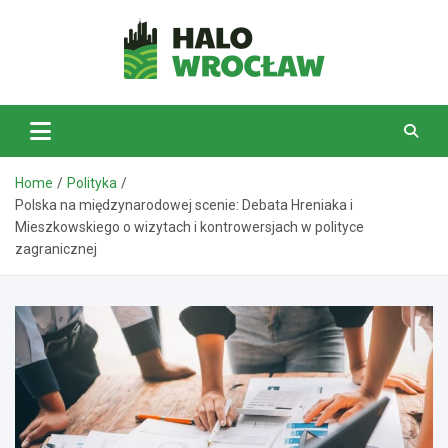
Skip
to
content
HaloWrocław.pl
Home
Polityka
Polska na międzynarodowej scenie: Debata Hreniaka i
Mieszkowskiego o wizytach i kontrowersjach w polityce
zagranicznej