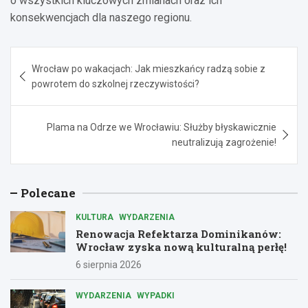
o wszystkich kluczowych zmianach oraz ich
konsekwencjach dla naszego regionu.
Nawigacja
Wrocław po wakacjach: Jak mieszkańcy radzą sobie z
wpisu
powrotem do szkolnej rzeczywistości?
Plama na Odrze we Wrocławiu: Służby błyskawicznie
neutralizują zagrożenie!
Polecane
KULTURA
WYDARZENIA
Renowacja Refektarza Dominikanów:
Wrocław zyska nową kulturalną perłę!
6 sierpnia 2026
WYDARZENIA
WYPADKI