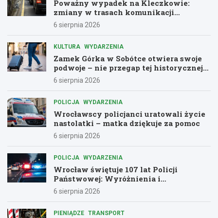
Poważny wypadek na Kleczkowie:
zmiany w trasach komunikacji
miejskiej
6 sierpnia 2026
KULTURA
WYDARZENIA
Zamek Górka w Sobótce otwiera swoje
podwoje – nie przegap tej historycznej
przygody!
6 sierpnia 2026
POLICJA
WYDARZENIA
Wrocławscy policjanci uratowali życie
nastolatki – matka dziękuje za pomoc
6 sierpnia 2026
POLICJA
WYDARZENIA
Wrocław świętuje 107 lat Policji
Państwowej: Wyróżnienia i
podziękowania dla bohaterów służby
6 sierpnia 2026
PIENIĄDZE
TRANSPORT