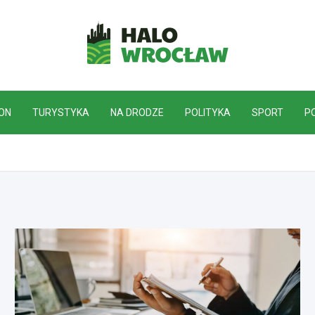
HaloWrocław.pl
ON
TURYSTYKA
NA DRODZE
POLITYKA
SPORT
P