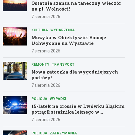
Ostatnia szansa na taneczny wieczór
na pl. Wolności!
7 sierpnia 2026
KULTURA
WYDARZENIA
Muzyka w Obiektywie: Emocje
Uchwycone na Wystawie
7 sierpnia 2026
REMONTY
TRANSPORT
Nowa zatoczka dla wygodniejszych
podróży!
7 sierpnia 2026
POLICJA
WYPADKI
15-latek na crossie w Lwówku Śląskim
potrącił strażnika leśnego w
dramatycznej ucieczce przed policją
7 sierpnia 2026
POLICJA
ZATRZYMANIA