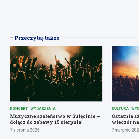
Przeczytaj także
KONCERT
WYDARZENIA
KULTURA
WYD
Muzyczne szaleństwo w Sulęcinie –
Ostatnia s
dołącz do zabawy 15 sierpnia!
wieczór na
7 sierpnia 2026
7 sierpnia 20