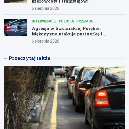
kierowców i tramwajów!
6 sierpnia 2026
INTERWENCJE
POLICJA
PRZEMOC
Agresja w Szklarskiej Porębie:
Mężczyzna atakuje partnerkę i
policjantów butelką
6 sierpnia 2026
Przeczytaj także