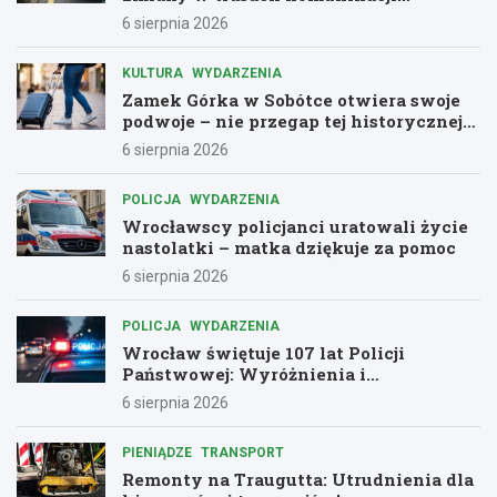
miejskiej
6 sierpnia 2026
KULTURA
WYDARZENIA
Zamek Górka w Sobótce otwiera swoje
podwoje – nie przegap tej historycznej
przygody!
6 sierpnia 2026
POLICJA
WYDARZENIA
Wrocławscy policjanci uratowali życie
nastolatki – matka dziękuje za pomoc
6 sierpnia 2026
POLICJA
WYDARZENIA
Wrocław świętuje 107 lat Policji
Państwowej: Wyróżnienia i
podziękowania dla bohaterów służby
6 sierpnia 2026
PIENIĄDZE
TRANSPORT
Remonty na Traugutta: Utrudnienia dla