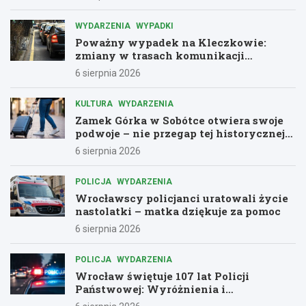
WYDARZENIA
WYPADKI
Poważny wypadek na Kleczkowie:
zmiany w trasach komunikacji
miejskiej
6 sierpnia 2026
KULTURA
WYDARZENIA
Zamek Górka w Sobótce otwiera swoje
podwoje – nie przegap tej historycznej
przygody!
6 sierpnia 2026
POLICJA
WYDARZENIA
Wrocławscy policjanci uratowali życie
nastolatki – matka dziękuje za pomoc
6 sierpnia 2026
POLICJA
WYDARZENIA
Wrocław świętuje 107 lat Policji
Państwowej: Wyróżnienia i
podziękowania dla bohaterów służby