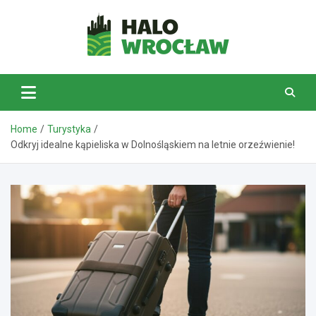
Skip
to
content
HaloWrocław.pl
Home
Turystyka
Odkryj idealne kąpieliska w Dolnośląskiem na letnie orzeźwienie!