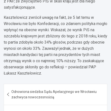
z PAP, że zwycięstwo PiS w skali kraju jest dla niego
satysfakcjonujące.
Kasztelowicz zwrócił uwagę na fakt, że 5 lat temu w
Wrocławiu nie było Konfederacji, co zdaniem polityka mogło
wpłynąć na obecne wyniki. Wskazał, że wynik PiS na
szczeblu krajowym jest zbliżony do tego z 2018 roku, kiedy
to partia zdobyła około 34% głosów, podczas gdy obecnie
wynosi on około 33%. Zauważył jednak, że w dużych
miastach kandydaci tej partii na prezydentów tych miast
otrzymują wynik o co najmniej 10% niższy. To zaskakujące
obserwacje skłoniły go do refleksji – powiedział PAP
Łukasz Kasztelowicz.
Nawigacja
Odnowiona siedziba Sądu Apelacyjnego we Wrocławiu
wpisu
zachwyca nowoczesnością