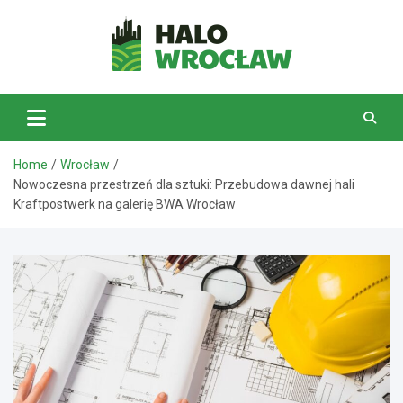
Skip
to
content
HaloWrocław.pl
Home
Wrocław
Nowoczesna przestrzeń dla sztuki: Przebudowa dawnej hali
Kraftpostwerk na galerię BWA Wrocław