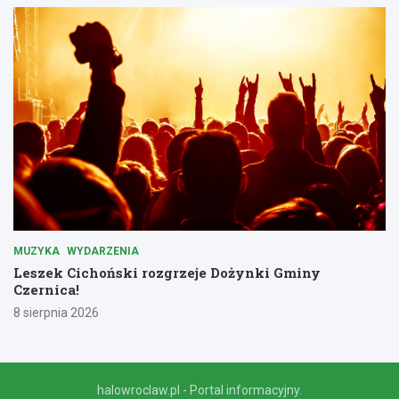
MUZYKA
WYDARZENIA
Leszek Cichoński rozgrzeje Dożynki Gminy
Czernica!
8 sierpnia 2026
halowroclaw.pl - Portal informacyjny.