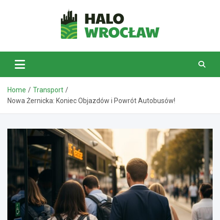
Skip
to
content
HaloWrocław.pl
Home
Transport
Nowa Żernicka: Koniec Objazdów i Powrót Autobusów!