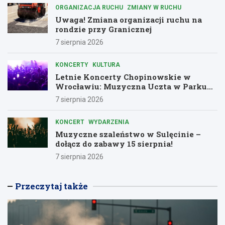
ORGANIZACJA RUCHU
ZMIANY W RUCHU
Uwaga! Zmiana organizacji ruchu na
rondzie przy Granicznej
7 sierpnia 2026
KONCERTY
KULTURA
Letnie Koncerty Chopinowskie w
Wrocławiu: Muzyczna Uczta w Parku
Południowym!
7 sierpnia 2026
KONCERT
WYDARZENIA
Muzyczne szaleństwo w Sulęcinie –
dołącz do zabawy 15 sierpnia!
7 sierpnia 2026
Przeczytaj także