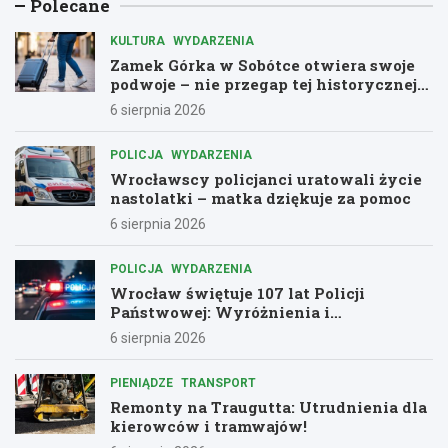
Polecane
KULTURA
WYDARZENIA
Zamek Górka w Sobótce otwiera swoje
podwoje – nie przegap tej historycznej
przygody!
6 sierpnia 2026
POLICJA
WYDARZENIA
Wrocławscy policjanci uratowali życie
nastolatki – matka dziękuje za pomoc
6 sierpnia 2026
POLICJA
WYDARZENIA
Wrocław świętuje 107 lat Policji
Państwowej: Wyróżnienia i
podziękowania dla bohaterów służby
6 sierpnia 2026
PIENIĄDZE
TRANSPORT
Remonty na Traugutta: Utrudnienia dla
kierowców i tramwajów!