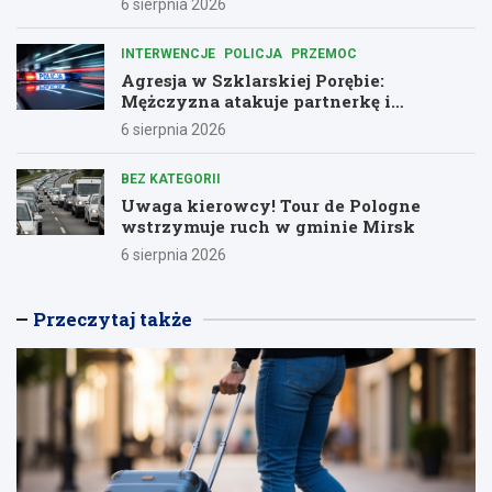
6 sierpnia 2026
INTERWENCJE
POLICJA
PRZEMOC
Agresja w Szklarskiej Porębie:
Mężczyzna atakuje partnerkę i
policjantów butelką
6 sierpnia 2026
BEZ KATEGORII
Uwaga kierowcy! Tour de Pologne
wstrzymuje ruch w gminie Mirsk
6 sierpnia 2026
Przeczytaj także