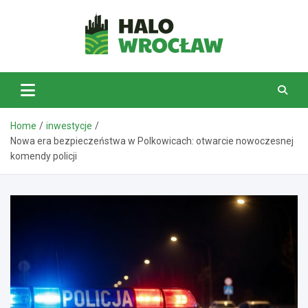
Skip
to
content
HaloWrocław.pl
Home
inwestycje
Nowa era bezpieczeństwa w Polkowicach: otwarcie nowoczesnej
komendy policji