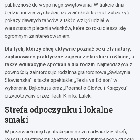
publiczność do wspólnego świętowania. W trakcie dnia
będzie można wysłuchać słowiańskich legend, zobaczyć
pokazy dawnych tańców, a także wziąć udział w
warsztatach plecenia wianków, które co roku cieszą się
ogromnym zainteresowaniem.
Dla tych, którzy chcą aktywnie poznać sekrety natury,
zaplanowano praktyczne zajęcia zielarskie i roślinne, a
także edukacyjne spotkania dla rodzin.
Najmłodszych z
pewnością zainteresuje rodzinna gra terenowa „Świątynia
Słowiańska”, a także spektakle: „Tesla vs Edison” w
wykonaniu Bajkobusu oraz „Poemat o Słońcu i Księżycu”
przygotowany przez Teatr Klinika Lalek.
Strefa odpoczynku i lokalne
smaki
W przerwach między atrakcjami można odwiedzić strefę
relaksu i gastronomii, w której na uczestników będą czekać