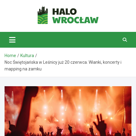
Skip
to
content
HaloWrocław.pl
Home
Kultura
Noc Świętojańska w Leśnicy już 20 czerwca. Wianki, koncerty i
mapping na zamku