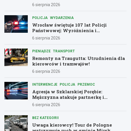
6 sierpnia 2026
POLICJA
WYDARZENIA
Wrocław świętuje 107 lat Policji
Państwowej: Wyróżnienia i
podziękowania dla bohaterów służby
6 sierpnia 2026
PIENIĄDZE
TRANSPORT
Remonty na Traugutta: Utrudnienia dla
kierowców i tramwajów!
6 sierpnia 2026
INTERWENCJE
POLICJA
PRZEMOC
Agresja w Szklarskiej Porębie:
Mężczyzna atakuje partnerkę i
policjantów butelką
6 sierpnia 2026
BEZ KATEGORII
Uwaga kierowcy! Tour de Pologne
wstrzymuje ruch w gminie Mirsk