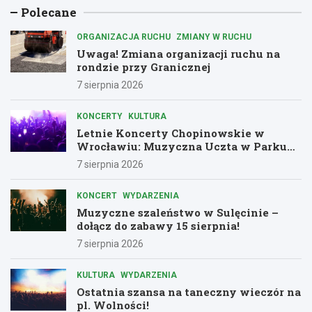
Polecane
ORGANIZACJA RUCHU
ZMIANY W RUCHU
Uwaga! Zmiana organizacji ruchu na
rondzie przy Granicznej
7 sierpnia 2026
KONCERTY
KULTURA
Letnie Koncerty Chopinowskie w
Wrocławiu: Muzyczna Uczta w Parku
Południowym!
7 sierpnia 2026
KONCERT
WYDARZENIA
Muzyczne szaleństwo w Sulęcinie –
dołącz do zabawy 15 sierpnia!
7 sierpnia 2026
KULTURA
WYDARZENIA
Ostatnia szansa na taneczny wieczór na
pl. Wolności!