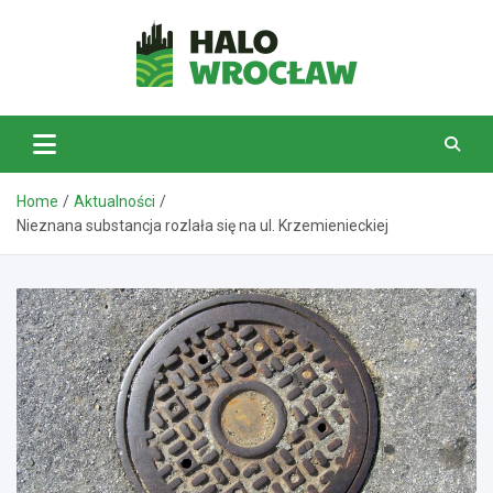
Skip
to
content
HaloWrocław.pl
Home
Aktualności
Nieznana substancja rozlała się na ul. Krzemienieckiej