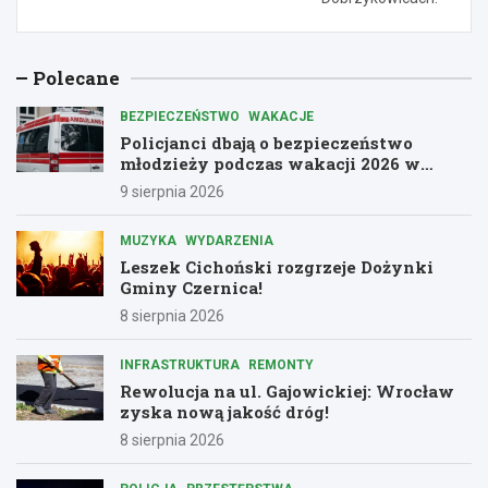
Polecane
BEZPIECZEŃSTWO
WAKACJE
Policjanci dbają o bezpieczeństwo
młodzieży podczas wakacji 2026 w
Dolnośląskiem
9 sierpnia 2026
MUZYKA
WYDARZENIA
Leszek Cichoński rozgrzeje Dożynki
Gminy Czernica!
8 sierpnia 2026
INFRASTRUKTURA
REMONTY
Rewolucja na ul. Gajowickiej: Wrocław
zyska nową jakość dróg!
8 sierpnia 2026