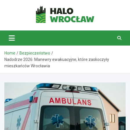
Skip
to
content
HaloWrocław.pl
Home
Bezpieczeństwo
Nadodrze 2026: Manewry ewakuacyjne, które zaskoczyły
mieszkańców Wrocławia