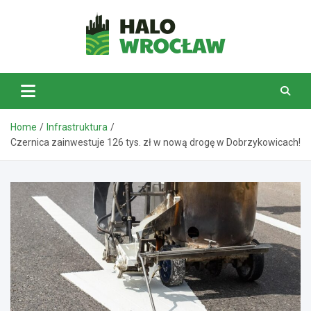
Skip
to
content
HaloWrocław.pl
Home
Infrastruktura
Czernica zainwestuje 126 tys. zł w nową drogę w Dobrzykowicach!