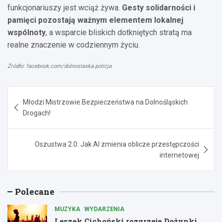
funkcjonariuszy jest wciąż żywa.
Gesty solidarności i
pamięci pozostają ważnym elementem lokalnej
wspólnoty
, a wsparcie bliskich dotkniętych stratą ma
realne znaczenie w codziennym życiu.
Źródło: facebook.com/dolnoslaska.policja
Nawigacja
Młodzi Mistrzowie Bezpieczeństwa na Dolnośląskich
wpisu
Drogach!
Oszustwa 2.0: Jak AI zmienia oblicze przestępczości
internetowej
Polecane
MUZYKA
WYDARZENIA
Leszek Cichoński rozgrzeje Dożynki