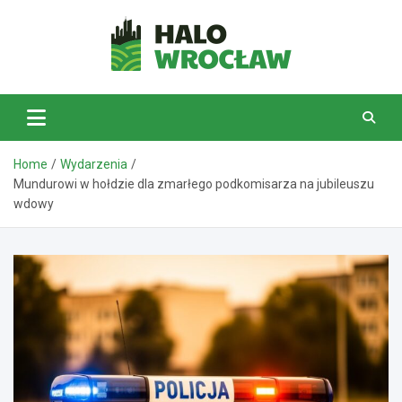
Skip
to
content
HaloWrocław.pl
Home
Wydarzenia
Mundurowi w hołdzie dla zmarłego podkomisarza na jubileuszu
wdowy